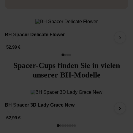
BH Spacer Delicate Flower
B
‹
›
52,99 €
5
Spacer-Cups finden Sie in vielen
unserer BH-Modelle
BH Spacer 3D Lady Grace New
M
‹
›
62,99 €
6