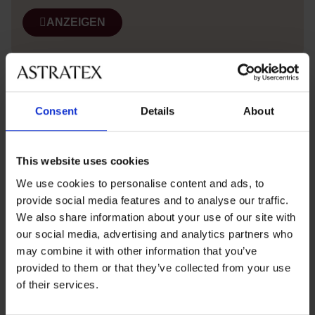
ANZEIGEN
Consent
Details
About
Elegant
Das florale Spitzendesign verleiht dem BH einen Hauch
von Luxus.
This website uses cookies
We use cookies to personalise content and ads, to
Atmungsaktiv
provide social media features and to analyse our traffic.
Die leicht wattierten Cups aus Spacer-Material lassen die
We also share information about your use of our site with
Haut atmen.
our social media, advertising and analytics partners who
may combine it with other information that you’ve
Zuverlässig
provided to them or that they’ve collected from your use
Der stützende Seitenteil der Cups sorgt den ganzen Tag
of their services.
über für den nötigen Halt.