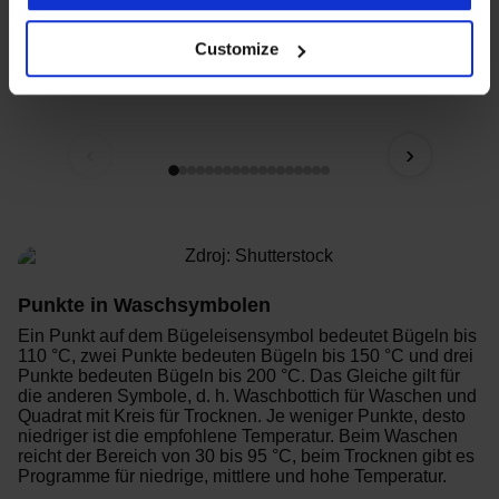
Customize
Grundlegende Waschsymbole
‹
›
Punkte in Waschsymbolen
Ein Punkt auf dem Bügeleisensymbol bedeutet Bügeln bis
110 °C, zwei Punkte bedeuten Bügeln bis 150 °C und drei
Punkte bedeuten Bügeln bis 200 °C. Das Gleiche gilt für
die anderen Symbole, d. h. Waschbottich für Waschen und
Quadrat mit Kreis für Trocknen. Je weniger Punkte, desto
niedriger ist die empfohlene Temperatur. Beim Waschen
reicht der Bereich von 30 bis 95 °C, beim Trocknen gibt es
Programme für niedrige, mittlere und hohe Temperatur.